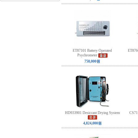
ET87101 Battery Operated
ET8766
Psychrometer
758,000원
HD933901 Desiccant Drying System
CS71
4,824,000원