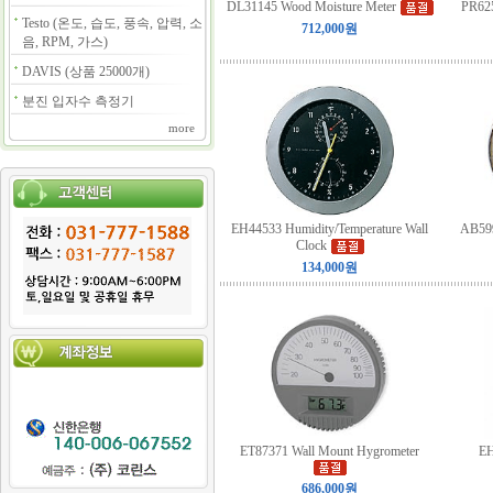
DL31145 Wood Moisture Meter
PR625
Testo (온도, 습도, 풍속, 압력, 소
712,000원
음, RPM, 가스)
DAVIS (상품 25000개)
분진 입자수 측정기
more
EH44533 Humidity/Temperature Wall
AB599
Clock
134,000원
ET87371 Wall Mount Hygrometer
EH
686,000원