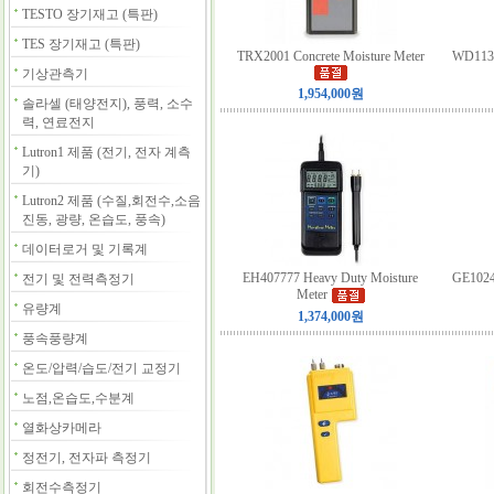
TESTO 장기재고 (특판)
TES 장기재고 (특판)
TRX2001 Concrete Moisture Meter
WD1132
기상관측기
1,954,000원
솔라셀 (태양전지), 풍력, 소수
력, 연료전지
Lutron1 제품 (전기, 전자 계측
기)
Lutron2 제품 (수질,회전수,소음
진동, 광량, 온습도, 풍속)
데이터로거 및 기록계
EH407777 Heavy Duty Moisture
GE10245
전기 및 전력측정기
Meter
유량계
1,374,000원
풍속풍량계
온도/압력/습도/전기 교정기
노점,온습도,수분계
열화상카메라
정전기, 전자파 측정기
회전수측정기