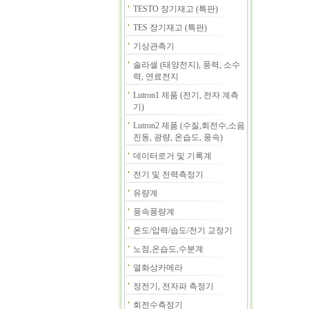
TESTO 장기재고 (특판)
TES 장기재고 (특판)
기상관측기
솔라셀 (태양전지), 풍력, 소수
력, 연료전지
Lutron1 제품 (전기, 전자 계측
기)
Lutron2 제품 (수질,회전수,소음
진동, 광량, 온습도, 풍속)
데이터로거 및 기록계
전기 및 전력측정기
유량계
풍속풍량계
온도/압력/습도/전기 교정기
노점,온습도,수분계
열화상카메라
정전기, 전자파 측정기
회전수측정기