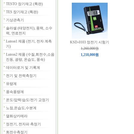
TESTO 장기재고 (특판)
TES 장기재고 (특판)
기상관측기
솔라셀 (태양전지), 풍력, 소수
력, 연료전지
Lutron1 제품 (전기, 전자 계측
KSD-0103 정전기 시험기
기)
1,260,000원
Lutron2 제품 (수질,회전수,소음
1,218,000원
진동, 광량, 온습도, 풍속)
데이터로거 및 기록계
전기 및 전력측정기
유량계
풍속풍량계
온도/압력/습도/전기 교정기
노점,온습도,수분계
열화상카메라
정전기, 전자파 측정기
회전수측정기