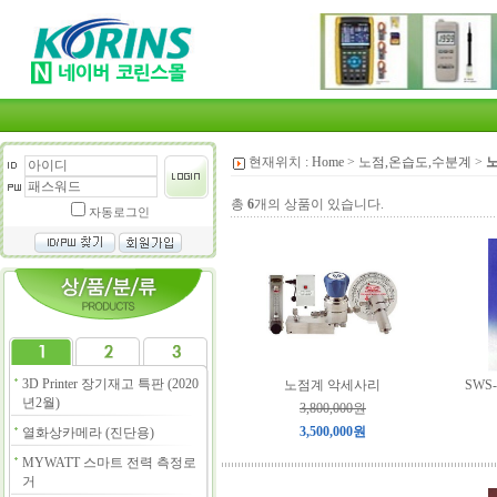
현재위치 :
Home
>
노점,온습도,수분계
>
총
6
개의 상품이 있습니다.
자동로그인
3D Printer 장기재고 특판 (2020
노점계 악세사리
SWS
년2월)
3,800,000원
3,500,000원
열화상카메라 (진단용)
MYWATT 스마트 전력 측정로
거