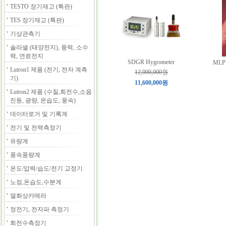
TESTO 장기재고 (특판)
TES 장기재고 (특판)
기상관측기
솔라셀 (태양전지), 풍력, 소수
력, 연료전지
SDGR Hygrometer
MLP
Lutron1 제품 (전기, 전자 계측
12,000,000원
기)
11,600,000원
Lutron2 제품 (수질,회전수,소음
진동, 광량, 온습도, 풍속)
데이터로거 및 기록계
전기 및 전력측정기
유량계
풍속풍량계
온도/압력/습도/전기 교정기
노점,온습도,수분계
열화상카메라
정전기, 전자파 측정기
회전수측정기