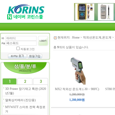
현재위치 :
Home
>
적외선온도계,온도계
>
총
9
개의 상품이 있습니다.
자동로그인
3D Printer 장기재고 특판 (2020
MX2 적외선 온도계 (-30 ~ 900'C)
ST80 
년2월)
1,280,000원
1,280,000원
열화상카메라 (진단용)
MYWATT 스마트 전력 측정로
거