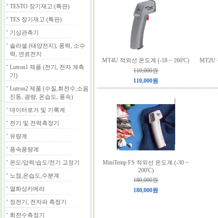
TESTO 장기재고 (특판)
TES 장기재고 (특판)
기상관측기
솔라셀 (태양전지), 풍력, 소수
력, 연료전지
MT4U 적외선 온도계 (-18 ~ 260'C)
MT2U 
Lutron1 제품 (전기, 전자 계측
110,000원
기)
110,000원
Lutron2 제품 (수질,회전수,소음
진동, 광량, 온습도, 풍속)
데이터로거 및 기록계
전기 및 전력측정기
유량계
풍속풍량계
온도/압력/습도/전기 교정기
MiniTemp FS 적외선 온도계 (-30 ~
200'C)
노점,온습도,수분계
180,000원
열화상카메라
180,000원
정전기, 전자파 측정기
회전수측정기