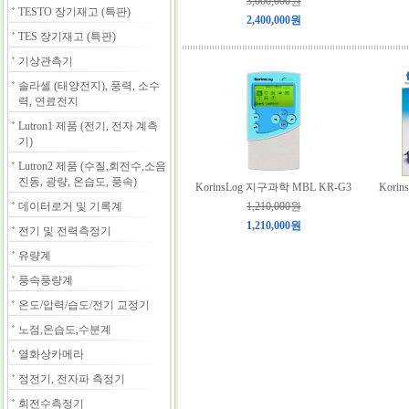
3,000,000원
TESTO 장기재고 (특판)
2,400,000원
TES 장기재고 (특판)
기상관측기
솔라셀 (태양전지), 풍력, 소수
력, 연료전지
Lutron1 제품 (전기, 전자 계측
기)
Lutron2 제품 (수질,회전수,소음
진동, 광량, 온습도, 풍속)
KorinsLog 지구과학 MBL KR-G3
Kori
데이터로거 및 기록계
1,210,000원
1,210,000원
전기 및 전력측정기
유량계
풍속풍량계
온도/압력/습도/전기 교정기
노점,온습도,수분계
열화상카메라
정전기, 전자파 측정기
회전수측정기