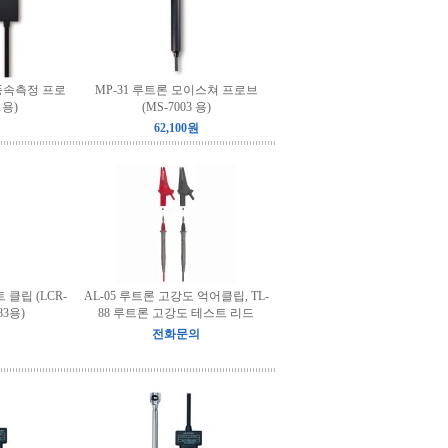
 풍속측정 프로
MP-31 루트론 모이스쳐 프로브
 용)
(MS-7003 용)
62,100원
 클립 (LCR-
AL-05 루트론 고강도 억어클립, TL-
183용)
88 루트론 고강도 테스트 리드
전화문의