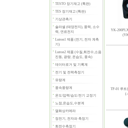
TESTO 장기재고 (특판)
TES 장기재고 (특판)
기상관측기
솔라셀 (태양전지), 풍력, 소수
YK-200P
력, 연료전지
(Y
Lutron1 제품 (전기, 전자 계측
기)
Lutron2 제품 (수질,회전수,소음
진동, 광량, 온습도, 풍속)
데이터로거 및 기록계
전기 및 전력측정기
유량계
풍속풍량계
TP-01 루
(
온도/압력/습도/전기 교정기
노점,온습도,수분계
열화상카메라
정전기, 전자파 측정기
회전수측정기