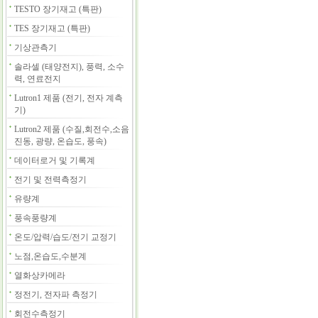
TESTO 장기재고 (특판)
TES 장기재고 (특판)
기상관측기
솔라셀 (태양전지), 풍력, 소수
력, 연료전지
Lutron1 제품 (전기, 전자 계측
기)
Lutron2 제품 (수질,회전수,소음
진동, 광량, 온습도, 풍속)
데이터로거 및 기록계
전기 및 전력측정기
유량계
풍속풍량계
온도/압력/습도/전기 교정기
노점,온습도,수분계
열화상카메라
정전기, 전자파 측정기
회전수측정기