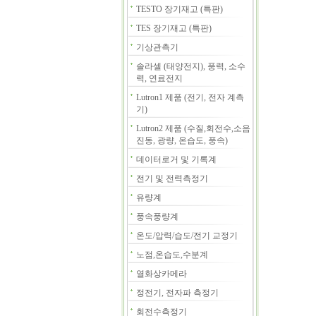
TESTO 장기재고 (특판)
TES 장기재고 (특판)
기상관측기
솔라셀 (태양전지), 풍력, 소수
력, 연료전지
Lutron1 제품 (전기, 전자 계측
기)
Lutron2 제품 (수질,회전수,소음
진동, 광량, 온습도, 풍속)
데이터로거 및 기록계
전기 및 전력측정기
유량계
풍속풍량계
온도/압력/습도/전기 교정기
노점,온습도,수분계
열화상카메라
정전기, 전자파 측정기
회전수측정기