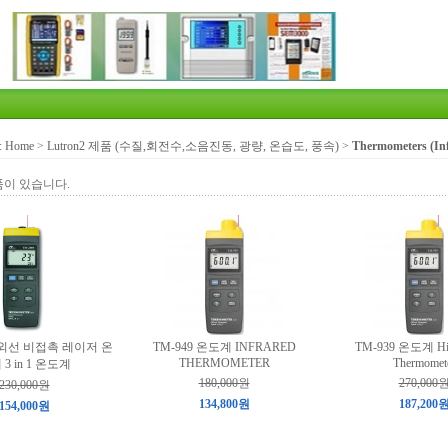
:
Home
>
Lutron2 제품 (수질,회전수,소음진동, 광량, 온습도, 풍속)
>
Thermometers 
품이 있습니다.
 적외선 비접촉 레이저 온
TM-949 온도계 INFRARED
TM-939 온도계 Hig
THERMOMETER
Thermomet
3 in 1 온도계
180,000원
270,000
230,000원
134,800원
187,200
154,000원