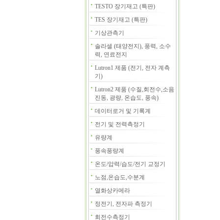
TESTO 장기재고 (특판)
TES 장기재고 (특판)
기상관측기
솔라셀 (태양전지), 풍력, 소수
력, 연료전지
Lutron1 제품 (전기, 전자 계측
기)
Lutron2 제품 (수질,회전수,소음
진동, 광량, 온습도, 풍속)
데이터로거 및 기록계
전기 및 전력측정기
유량계
풍속풍량계
온도/압력/습도/전기 교정기
노점,온습도,수분계
열화상카메라
정전기, 전자파 측정기
회전수측정기