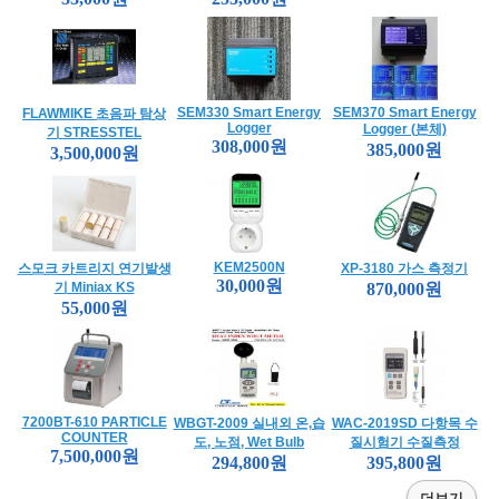
SEM330 Smart Energy
SEM370 Smart Energy
FLAWMIKE 초음파 탐상
Logger
Logger (본체)
기 STRESSTEL
308,000원
385,000원
3,500,000원
KEM2500N
스모크 카트리지 연기발생
XP-3180 가스 측정기
30,000원
기 Miniax KS
870,000원
55,000원
7200BT-610 PARTICLE
WBGT-2009 실내외 온,습
WAC-2019SD 다항목 수
COUNTER
도, 노점, Wet Bulb
질시험기 수질측정
7,500,000원
294,800원
395,800원