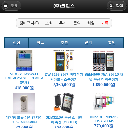
(주)코린스
분류
검색
장바구니(0)
조회
후기
문의
회원
카톡
신상
히트
추천
인기
할인
SEM375 MYWATT
DW-6195 3상전력측정기
SEM4500-75A 3상 10 채
ENERGY-EYE LOGGER
+ 하모닉스측정기
널 무선 전력측정기
(본체)
2,360,000원
1,650,000원
418,000원
Cube 3D Printer -
태양광 모듈 에어컨 제어
SEM3110A 무선 소비전
3DSYSTEMS
기 SEM800WIFI
력 측정 (CLOUD)
770,000원
33,000원
253,000원