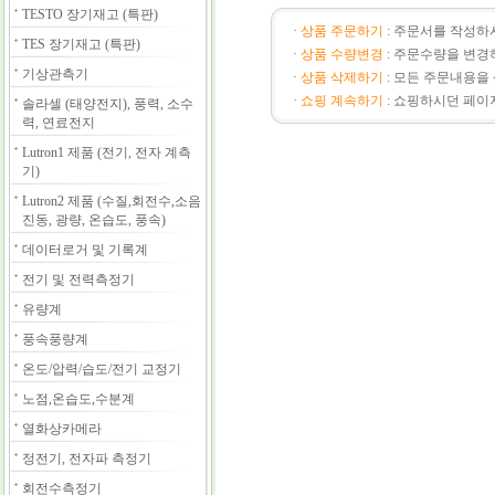
TESTO 장기재고 (특판)
·
상품 주문하기
: 주문서를 작성하
TES 장기재고 (특판)
·
상품 수량변경
: 주문수량을 변경
기상관측기
·
상품 삭제하기
: 모든 주문내용을
·
쇼핑 계속하기
: 쇼핑하시던 페이
솔라셀 (태양전지), 풍력, 소수
력, 연료전지
Lutron1 제품 (전기, 전자 계측
기)
Lutron2 제품 (수질,회전수,소음
진동, 광량, 온습도, 풍속)
데이터로거 및 기록계
전기 및 전력측정기
유량계
풍속풍량계
온도/압력/습도/전기 교정기
노점,온습도,수분계
열화상카메라
정전기, 전자파 측정기
회전수측정기