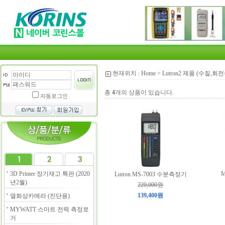
현재위치 :
Home
>
Lutron2 제품 (수질,
총
4
개의 상품이 있습니다.
자동로그인
3D Printer 장기재고 특판 (2020
M
Lutron MS-7003 수분측정기
년2월)
220,000원
139,400원
열화상카메라 (진단용)
MYWATT 스마트 전력 측정로
거