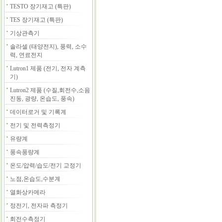
TESTO 장기재고 (특판)
TES 장기재고 (특판)
기상관측기
솔라셀 (태양전지), 풍력, 소수
력, 연료전지
Lutron1 제품 (전기, 전자 계측
기)
Lutron2 제품 (수질,회전수,소음
진동, 광량, 온습도, 풍속)
데이터로거 및 기록계
전기 및 전력측정기
유량계
풍속풍량계
온도/압력/습도/전기 교정기
노점,온습도,수분계
열화상카메라
정전기, 전자파 측정기
회전수측정기