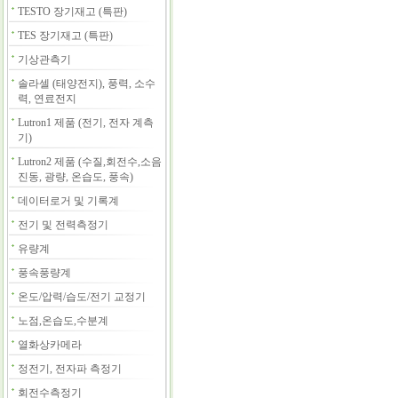
TESTO 장기재고 (특판)
TES 장기재고 (특판)
기상관측기
솔라셀 (태양전지), 풍력, 소수
력, 연료전지
Lutron1 제품 (전기, 전자 계측
기)
Lutron2 제품 (수질,회전수,소음
진동, 광량, 온습도, 풍속)
데이터로거 및 기록계
전기 및 전력측정기
유량계
풍속풍량계
온도/압력/습도/전기 교정기
노점,온습도,수분계
열화상카메라
정전기, 전자파 측정기
회전수측정기