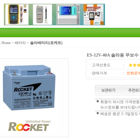
:
Home
>
배터리
>
솔라배터리(로케트)
ES-12V-40A 솔라용 무보
· 고객선호도
:
· 판매가격
:
전화문
■
회원이 되시면 가격변동정
뉴스정보를 보내드립니다
■
배송은 평균 2~3일정도