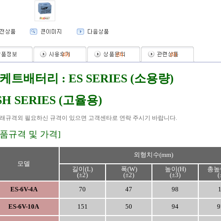
(
0
)
(
0
)
(
0
)
케트배터리 : ES SERIES (소용량)
SH SERIES (고율용)
래규격외 필요하신 규격이 있으면 고객센타로 연락 주시기 바랍니다.
제품규격 및 가격]
외형치수(mm)
모델
길이(L)
폭(W)
높이(H)
총높이
(±2)
(±2)
(±3)
(
ES-6V-4A
70
47
98
ES-6V-10A
151
50
94
9