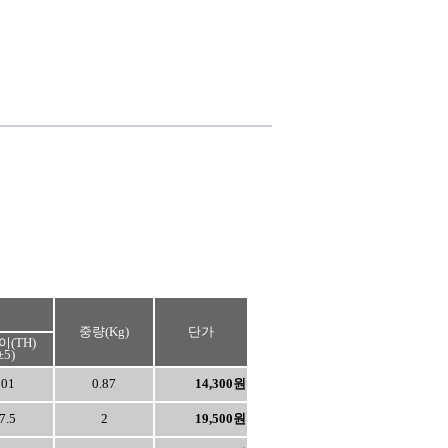
중량(Kg)
단가
(TH)
±5)
101
0.87
14,300원
7.5
2
19,500원