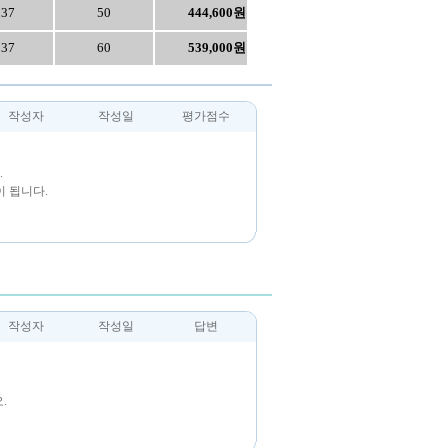
237
50
444,600원
237
60
539,000원
작성자
작성일
평가점수
.
 됩니다.
작성자
작성일
답변
.