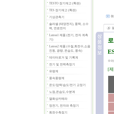
TESTO 장기재고 (특판)
TES 장기재고 (특판)
기상관측기
솔라셀 (태양전지), 풍력, 소수
력, 연료전지
Lutron1 제품 (전기, 전자 계측
로
기)
Lutron2 제품 (수질,회전수,소음
E
진동, 광량, 온습도, 풍속)
데이터로거 및 기록계
※아
전기 및 전력측정기
[
유량계
풍속풍량계
온도/압력/습도/전기 교정기
노점,온습도,수분계
열화상카메라
정전기, 전자파 측정기
회전수측정기