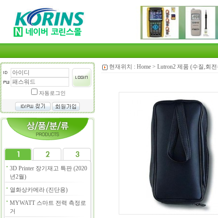
현재위치 :
Home
>
Lutron2 제품 (수질,
자동로그인
3D Printer 장기재고 특판 (2020
년2월)
열화상카메라 (진단용)
MYWATT 스마트 전력 측정로
거