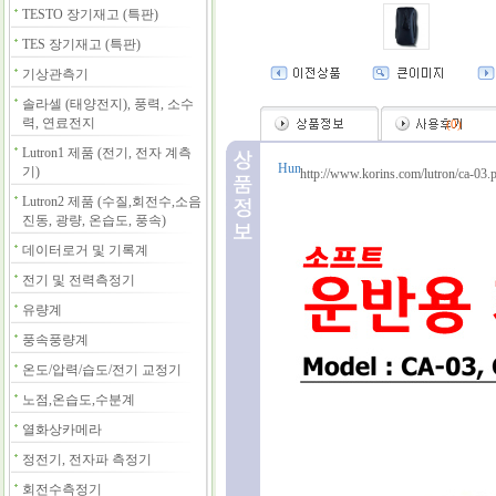
TESTO 장기재고 (특판)
TES 장기재고 (특판)
기상관측기
솔라셀 (태양전지), 풍력, 소수
력, 연료전지
(
0
)
Lutron1 제품 (전기, 전자 계측
기)
http://www.korins.com/lutron/ca-03.
Lutron2 제품 (수질,회전수,소음
진동, 광량, 온습도, 풍속)
데이터로거 및 기록계
전기 및 전력측정기
유량계
풍속풍량계
온도/압력/습도/전기 교정기
노점,온습도,수분계
열화상카메라
정전기, 전자파 측정기
회전수측정기