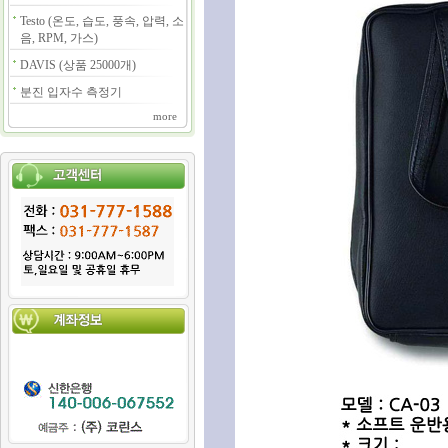
Testo (온도, 습도, 풍속, 압력, 소
음, RPM, 가스)
DAVIS (상품 25000개)
분진 입자수 측정기
more